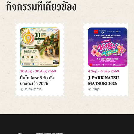
กิจกรรมที่เกี่ยวข้อง
30 Aug - 30 Aug 2569
4 Sep - 6 Sep 2569
ปั่นไหว้พระ 9 วัด คุ้ง
𝐉-𝐏𝐀𝐑𝐊 𝐍𝐀𝐓𝐒𝐔
บางกะเจ้า 2026
𝐌𝐀𝐓𝐒𝐔𝐑𝐈 𝟐𝟎𝟐𝟔
สมุทรปราการ
ชลบุรี
Item
1
of
6