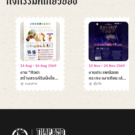
14 Aug - 16 Aug 2569
15 Nov - 24 Nov 2569
งาน ”ศิลปะ
งานประเพณีลอย
สร้างสรรค์ริมฝั่งโขง
กระทง เผาเทียน เล่น
Creative Art : Gems
ไฟ จังหวัดสุโขทัย
หนองคาย
สุโขทัย
of Mekong
ประจำปี 2569
Item
@Nongkhai”
1
of
6