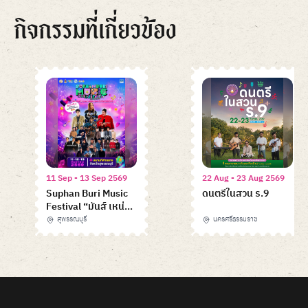
กิจกรรมที่เกี่ยวข้อง
11 Sep - 13 Sep 2569
22 Aug - 23 Aug 2569
Suphan Buri Music
ดนตรีในสวน ร.9
Festival “มันส์ เหน่อ
มาก”
สุพรรณบุรี
นครศรีธรรมราช
Item
1
of
6