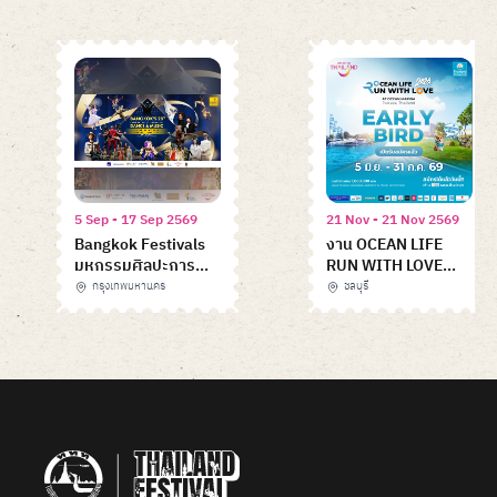
5 Sep - 17 Sep 2569
21 Nov - 21 Nov 2569
Bangkok Festivals
งาน OCEAN LIFE
มหกรรมศิลปะการ
RUN WITH LOVE
แสดงและดนตรี
2026 @OCEAN
กรุงเทพมหานคร
ชลบุรี
นานาชาติ
MARINA
Item
1
of
6