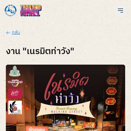
กลับ
งาน "เนรมิตท่าวัง"