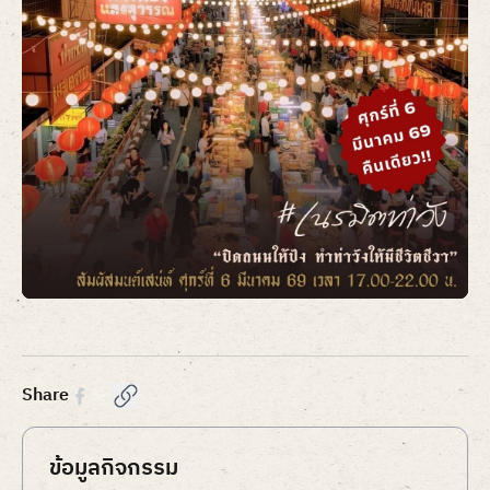
Item
1
of
1
Share
ข้อมูลกิจกรรม