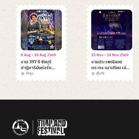
8 Aug - 10 Aug 2569
15 Nov - 24 Nov 2569
งาน 397 ปี ชัยบุรี
งานประเพณีลอย
ปาฏิหาริย์แห่งรัก
กระทง เผาเทียน เล่น
พัทลุง
ไฟ จังหวัดสุโขทัย
พัทลุง
สุโขทัย
ประจำปี 2569
Item
1
of
6