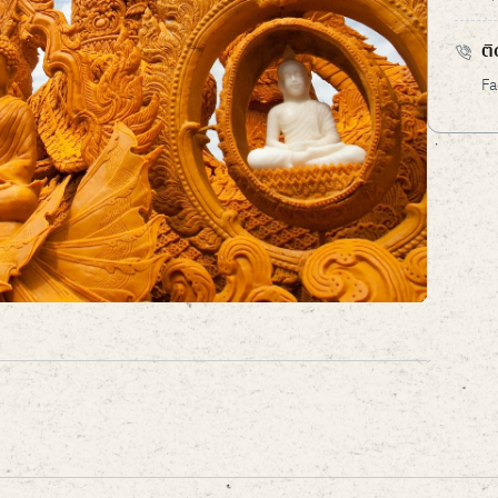
ติ
Fa