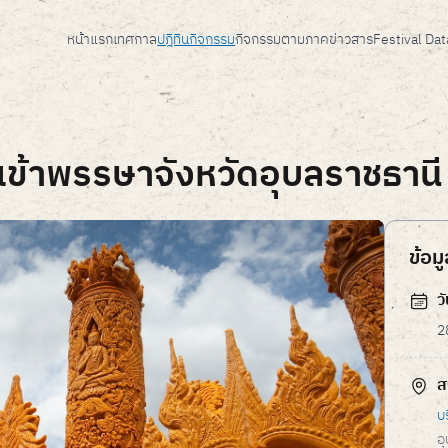
หน้าแรก
เทศกาล
ปฎิทินกิจกรรม
กิจกรรมตามภาค
ข่าวสาร
Festival Da
เข้าพรรษาจังหวัดอุบลราชธาน
ข้อม
ว
2
ส
บ
อ