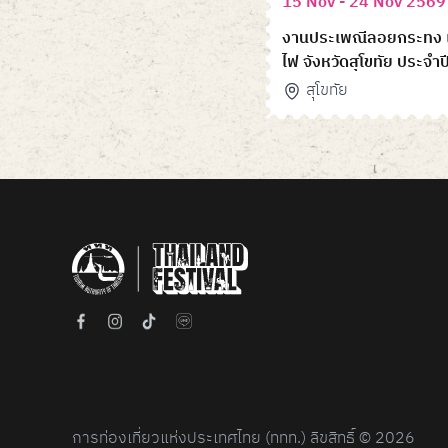
15 Nov - 24 Nov 2569
งานประเพณีลอยกระทง เผ
ไฟ จังหวัดสุโขทัย ประจำ
สุโขทัย
Item
1
of
6
การท่องเที่ยวแห่งประเทศไทย (ททท.) ลิขสิทธิ์ © 2026