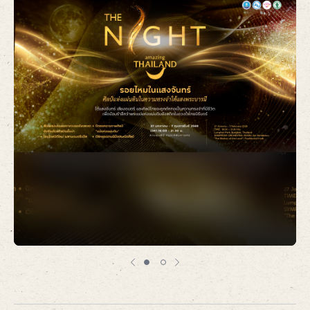
Item
1
of
2