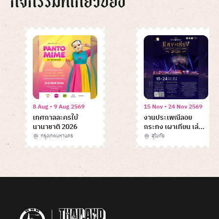
8 Aug - 9 Aug 2569
15 Nov - 24 Nov 2569
เทศกาลละครใบ้
งานประเพณีลอย
นานาชาติ 2026
กระทง เผาเทียน เล่น
ไฟ จังหวัดสุโขทัย
กรุงเทพมหานคร
สุโขทัย
ประจำปี 2569
Item
1
of
6