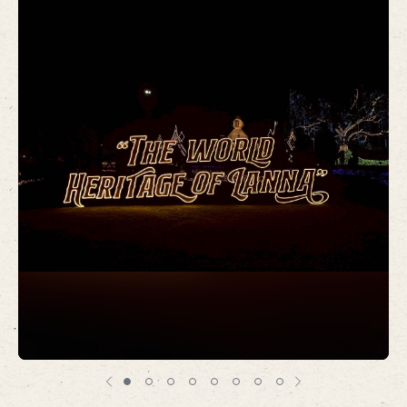
Item
1