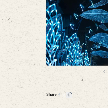
Item
1
of
6
Share