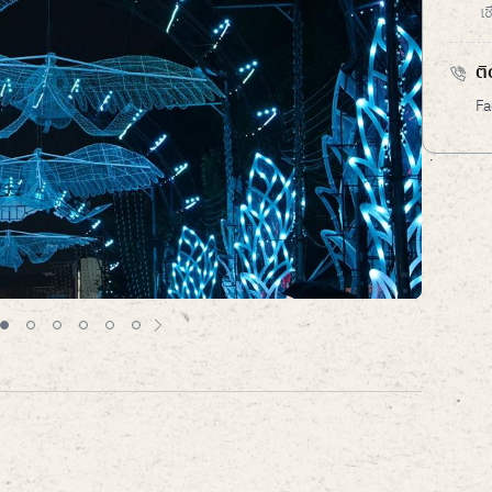
เ
ติ
Fa