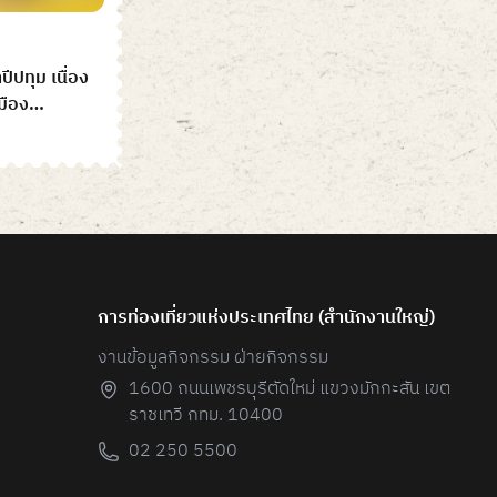
ปทุม เนื่อง
มือง
การท่องเที่ยวแห่งประเทศไทย (สํานักงานใหญ่)
งานข้อมูลกิจกรรม ฝ่ายกิจกรรม
1600 ถนนเพชรบุรีตัดใหม่ แขวงมักกะสัน เขต
ราชเทวี กทม. 10400
02 250 5500