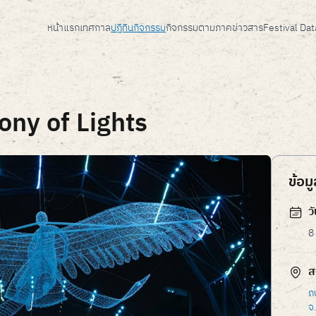
หน้าแรก
เทศกาล
ปฎิทินกิจกรรม
กิจกรรมตามภาค
ข่าวสาร
Festival Da
ny of Lights
ข้อม
ว
8
ส
ถ
จ.